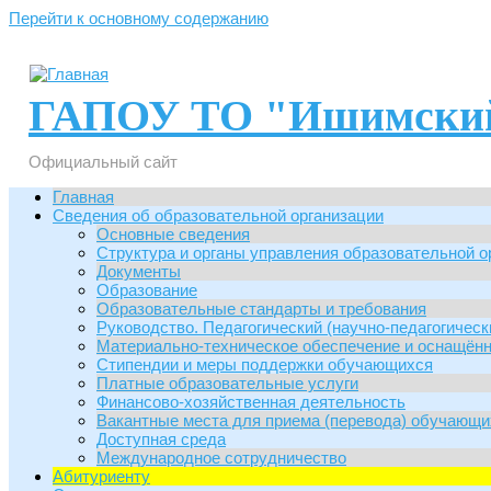
Перейти к основному содержанию
ГАПОУ ТО "Ишимский
Официальный сайт
Главная
Сведения об образовательной организации
Основные сведения
Структура и органы управления образовательной о
Документы
Образование
Образовательные стандарты и требования
Руководство. Педагогический (научно-педагогическ
Материально-техническое обеспечение и оснащённ
Стипендии и меры поддержки обучающихся
Платные образовательные услуги
Финансово-хозяйственная деятельность
Вакантные места для приема (перевода) обучающи
Доступная среда
Международное сотрудничество
Абитуриенту