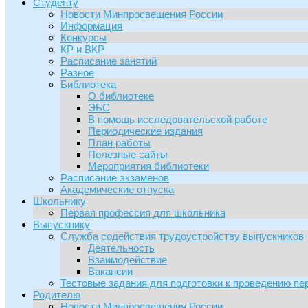
Студенту
Новости Минпросвещения России
Информация
Конкурсы
КР и ВКР
Расписание занятий
Разное
Библиотека
О библиотеке
ЭБС
В помощь исследовательской работе
Периодические издания
План работы
Полезные сайты
Мероприятия библиотеки
Расписание экзаменов
Академические отпуска
Школьнику
Первая профессия для школьника
Выпускнику
Служба содействия трудоустройству выпускников
Деятельность
Взаимодействие
Вакансии
Тестовые задания для подготовки к проведению пе
Родителю
Новости Минпросвещения России