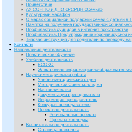
Приветствие
АУ СОН ТО и ДПО «РСРЦН «Семья»
Культурный марафон
О мерах социальной поддержки семей с детьми в 
Памятка на получение государственной социально
Профилактика суицидов в интернет пространстве
Профилактика. Предупреждение коронавирусной и
Типовая инструкция для родителей по переходу на
Контакты
Направления деятельности
Практическое обучение
Учебная деятельность
ВСОКО
Электронная информационно-образовательна
Научно-методическая работа
Учебно-методический отдел
Методический Совет колледжа
Наставничество
Документация преподавателю
Информация преподавателю
Конкурсы преподавателю
Проектная деятельность
Региональные проекты
Проекты колледжа
Воспитательная деятельность
Страница психолога