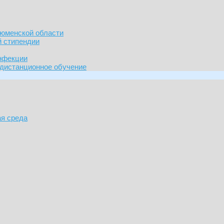
Тюменской области
й стипендии
нфекции
 дистанционное обучение
я среда