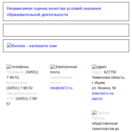
Независимая оценка качества условий оказания
образовательной деятельности
Приёмная:
(34551)
Адрес:
627750
7-99-51
Электронная
Тюменская область,
Бухгалтерия:
почта:
г. Ишим,
(34551) 7-99-52
imk@obl72.ru
ул. Ленина, 56
Зам.директора по
(
смотреть на
УПР:
(34551) 7-99-
карте)
.
57
Проезд:
общественным
транспортом до