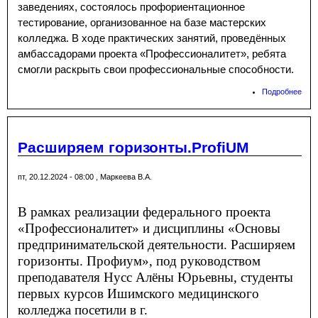
заведениях, состоялось профориентационное
тестирование, организованное на базе мастерских
колледжа. В ходе практических занятий, проведённых
амбассадорами проекта «Профессионалитет», ребята
смогли раскрыть свои профессиональные способности.
Подробнее
о
Про
тес
шко
Расширяем горизонты.ProfiUM
пт, 20.12.2024 - 08:00
,
Маркеева В.А.
В рамках реализации федерального проекта
«Профессионалитет» и дисциплины «Основы
предпринимательской деятельности. Расширяем
горизонты. Профиум», под руководством
преподавателя Нусс Алёны Юрьевны, студенты
первых курсов Ишимского медицинского
колледжа посетили в г.