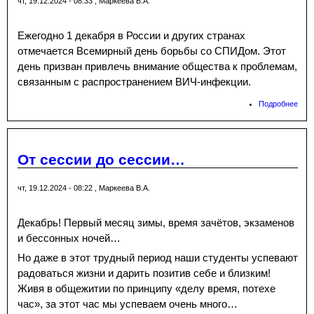
чт, 19.12.2024 - 08:33
,
Маркеева В.А.
Ежегодно 1 декабря в России и других странах
отмечается Всемирный день борьбы со СПИДом. Этот
день призван привлечь внимание общества к проблемам,
связанным с распространением ВИЧ-инфекции.
Подробнее
о Кв
игра
«Зд
быт
здо
От сессии до сессии…
чт, 19.12.2024 - 08:22
,
Маркеева В.А.
Декабрь! Первый месяц зимы, время зачётов, экзаменов
и бессонных ночей…
Но даже в этот трудный период наши студенты успевают
радоваться жизни и дарить позитив себе и близким!
Живя в общежитии по принципу «делу время, потехе
час», за этот час мы успеваем очень много…