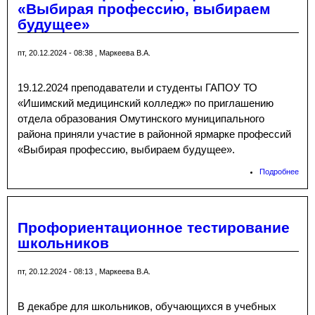
«Выбирая профессию, выбираем
будущее»
пт, 20.12.2024 - 08:38
,
Маркеева В.А.
19.12.2024 преподаватели и студенты ГАПОУ ТО
«Ишимский медицинский колледж» по приглашению
отдела образования Омутинского муниципального
района приняли участие в районной ярмарке профессий
«Выбирая профессию, выбираем будущее».
Подробнее
о Р
ярм
про
«Вы
про
Профориентационное тестирование
выб
школьников
буд
пт, 20.12.2024 - 08:13
,
Маркеева В.А.
В декабре для школьников, обучающихся в учебных