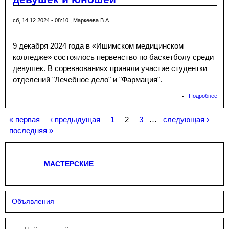
сб, 14.12.2024 - 08:10
,
Маркеева В.А.
9 декабря 2024 года в «Ишимском медицинском
колледже» состоялось первенство по баскетболу среди
девушек. В соревнованиях приняли участие студентки
отделений "Лечебное дело" и "Фармация".
Подробнее
о
Пер
по
« первая
‹ предыдущая
1
2
3
…
следующая ›
бас
Страницы
сре
последняя »
дев
юно
МАСТЕРСКИЕ
Объявления
Поиск