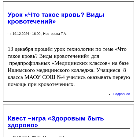
кла
пос
Цен
Урок «Что такое кровь? Виды
здо
кровотечений»
чт, 19.12.2024 - 16:00
,
Нестерова Т.А.
13 декабря прошёл урок технологии по теме «Что
такое кровь? Виды кровотечений» для
предпрофильных «Медицинских классов» на базе
Ишимского медицинского колледжа. Учащиеся 8
класса МАОУ СОШ №4 учились оказывать первую
помощь при кровотечениях.
Подробнее
о Ур
тако
Вид
кро
Квест –игра «Здоровым быть
здорово»