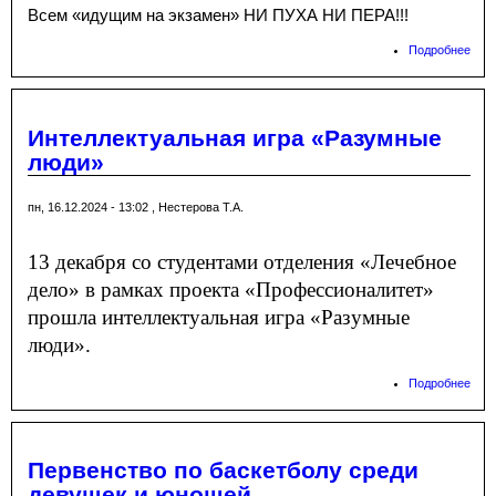
Всем «идущим на экзамен» НИ ПУХА НИ ПЕРА!!!
Подробнее
о От
сес
до
сес
Интеллектуальная игра «Разумные
люди»
пн, 16.12.2024 - 13:02
,
Нестерова Т.А.
13 декабря со студентами отделения «Лечебное
дело» в рамках проекта «Профессионалитет»
прошла интеллектуальная игра «Разумные
люди».
Подробнее
о
Инт
игр
люд
Первенство по баскетболу среди
девушек и юношей