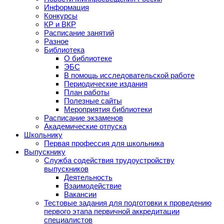
Информация
Конкурсы
КР и ВКР
Расписание занятий
Разное
Библиотека
О библиотеке
ЭБС
В помощь исследовательской работе
Периодические издания
План работы
Полезные сайты
Мероприятия библиотеки
Расписание экзаменов
Академические отпуска
Школьнику
Первая профессия для школьника
Выпускнику
Служба содействия трудоустройству
выпускников
Деятельность
Взаимодействие
Вакансии
Тестовые задания для подготовки к проведению
первого этапа первичной аккредитации
специалистов