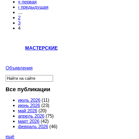
« первая
Страницы
‹ предыдущая
…
2
3
4
МАСТЕРСКИЕ
Объявления
Поиск
Форма поиска
Все публикации
июль 2026
(11)
июнь 2026
(23)
май 2026
(20)
апрель 2026
(75)
март 2026
(42)
февраль 2026
(46)
ещё