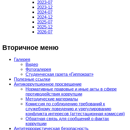
2023-07
2023-12
2024-07
2024-12
2025-07
2025-12
2026-07
Вторичное меню
Галерея
Видео
Фотогалерея
Студенческая газета «Гиппократ»
Полезные ссылки
Антикоррупционное просвещение
Нормативные правовые и иные акты в сфере
противодействия коррупции
Методические материалы
Комиссия по соблюдению требований к
служебному поведению и урегулированию
конфликта интересов (аттестационная комиссия)
Обратная связь для сообщений о фактах
коррупции
Антитеррористическая безопасность