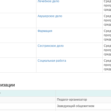
Лечебное дело
Сред
прог
сред
Акушерское дело
Сред
прог
сред
Фармация
Сред
прог
сред
Сестринское дело
Сред
прог
сред
Социальная работа
Сред
прог
сред
низации
О
Педагог-организатор
Заведующий общежитием