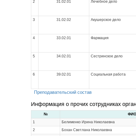
2
31.02.01
Лечебное дело
3
31.02.02
Акушерское дело
4
33.02.01
Фармация
5
34.02.01
Сестринское дело
6
39.02.01
Социальная работа
Преподавательский состав
Информация о прочих сотрудниках орга
№
ФИ
1
Белименко Ирина Николаевна
2
Бохан Светлана Николаевна