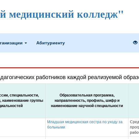
 медицинский колледж"
рганизации
Абитуриенту
дагогических работников каждой реализуемой обра
сии, специальности,
Образовательная программа,
, наименование группы
направленность, профиль, шифр и
циальностей
наименование научной специальности
Младшая медицинская сестра по уходу за
Сред
больными
прог
рабо