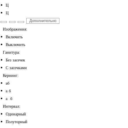
Ц
Ц
Дополнительно
Изображения:
Включить
Выключить
Ганитура:
Без засечек
С засечками
Кернинг:
aб
a б
a б
Интервал:
Одинарный
Полуторный