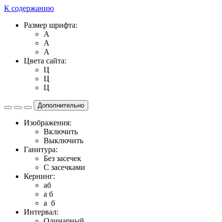
К содержанию
Размер шрифта:
A
A
A
Цвета сайта:
Ц
Ц
Ц
Дополнительно
Изображения:
Включить
Выключить
Ганитура:
Без засечек
С засечками
Кернинг:
aб
a б
a б
Интервал:
Одинарный