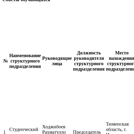
Должность
Место
Наименование
Руководящие
руководителя
нахождени
№
структурного
лица
структурного
структурног
подразделения
подразделения
подразделен
Тюменская
Ходжибоев
Студенческий
область, г.
1
Рахматулло
Председатель