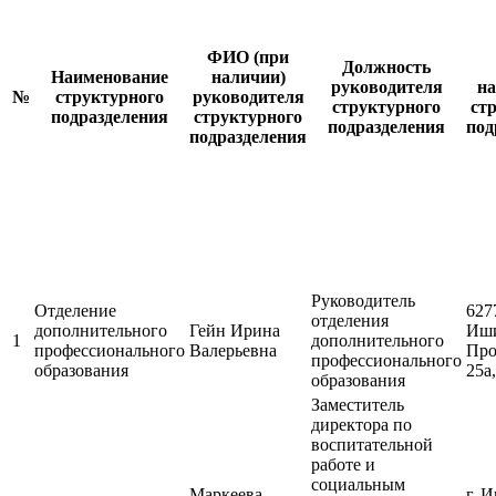
ФИО (при
Должность
Наименование
наличии)
руководителя
н
№
структурного
руководителя
структурного
ст
подразделения
структурного
подразделения
под
подразделения
Руководитель
Отделение
6277
отделения
дополнительного
Гейн Ирина
Иши
1
дополнительного
профессионального
Валерьевна
Про
профессионального
образования
25а,
образования
Заместитель
директора по
воспитательной
работе и
социальным
Маркеева
г. 