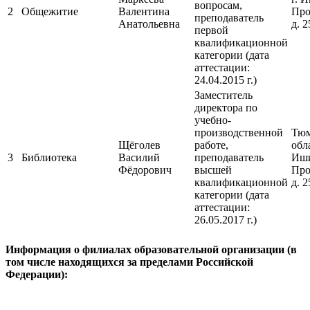
вопросам,
2
Общежитие
Валентина
Про
преподаватель
Анатольевна
д. 2
первой
квалификационной
категории (дата
аттестации:
24.04.2015 г.)
Заместитель
директора по
учебно-
производственной
Тюм
Щёголев
работе,
обла
3
Библиотека
Василий
преподаватель
Иши
Фёдорович
высшей
Про
квалификационной
д. 
категории (дата
аттестации:
26.05.2017 г.)
Информация о филиалах образовательной организации (в
том числе находящихся за пределами Российской
Федерации):