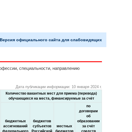
Версия официального сайта для слабовидящих
рофессии, специальности, направлению
Дата публикации информации: 10 января 2024 г.
Количество вакантных мест для приема (перевода)
обучающихся на места, финансируемые за счёт
по
договорам
об
бюджетных
бюджетов
образовании
ассигнований
субъектов
местных
за счёт
федерального
Российской
бюджетов
средств