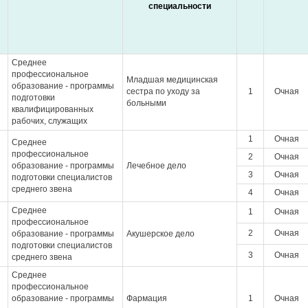
специальности
Среднее
профессиональное
Младшая медицинская
образование - программы
сестра по уходу за
1
Очная
подготовки
больными
квалифицированных
рабочих, служащих
1
Очная
Среднее
профессиональное
2
Очная
образование - программы
Лечебное дело
3
Очная
подготовки специалистов
среднего звена
4
Очная
Среднее
1
Очная
профессиональное
2
Очная
образование - программы
Акушерское дело
подготовки специалистов
3
Очная
среднего звена
Среднее
профессиональное
образование - программы
Фармация
1
Очная