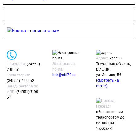
Адрес:
627750
Электронная
Тюменская область,
Приёмная:
(34551)
почта:
г. Ишим,
7-99-51
imk@obl72.ru
ул. Ленина, 56
Бухгалтерия:
(
смотреть на
(34551) 7-99-52
карте)
.
Зам.директора по
УПР:
(34551) 7-99-
57
Проезд:
общественным
транспортом до
остановки
"Госбанк"