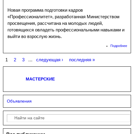
Новая программа подготовки кадров
«Профессионалитет», разработанная Министерством
просвещения, рассчитана на молодых людей,
готовящихся овладеть профессиональными навыками и
выйти во взрослую жизнь.
Подробнее
о
Кон
Мая
1
2
3
…
следующая ›
последняя »
Страницы
МАСТЕРСКИЕ
Объявления
Поиск
Форма поиска