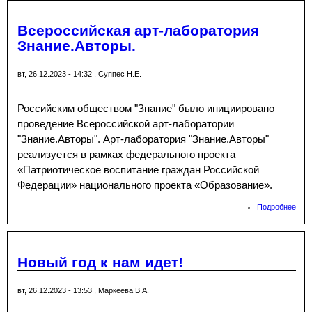
кон
зако
Всероссийская арт-лаборатория
Гос
Знание.Авторы.
сим
вт, 26.12.2023 - 14:32
,
Суппес Н.Е.
Российским обществом "Знание" было инициировано
проведение Всероссийской арт-лаборатории
"Знание.Авторы". Арт-лаборатория "Знание.Авторы"
реализуется в рамках федерального проекта
«Патриотическое воспитание граждан Российской
Федерации» национального проекта «Образование».
Подробнее
о
Все
арт-
лаб
Зна
Новый год к нам идет!
вт, 26.12.2023 - 13:53
,
Маркеева В.А.