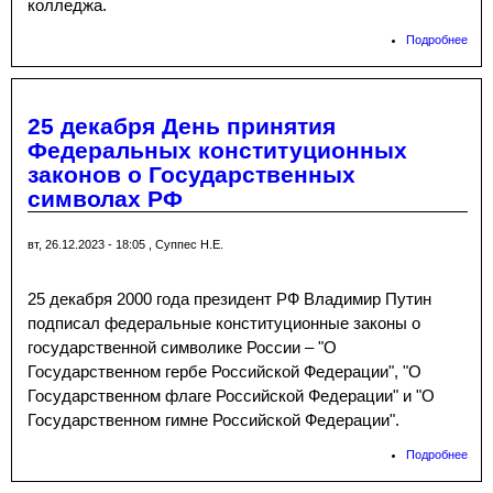
колледжа.
Подробнее
о
«Ме
клас
пер
мод
25 декабря День принятия
Федеральных конституционных
законов о Государственных
символах РФ
вт, 26.12.2023 - 18:05
,
Суппес Н.Е.
25 декабря 2000 года президент РФ Владимир Путин
подписал федеральные конституционные законы о
государственной символике России – "О
Государственном гербе Российской Федерации", "О
Государственном флаге Российской Федерации" и "О
Государственном гимне Российской Федерации".
Подробнее
о 25
Ден
Фед