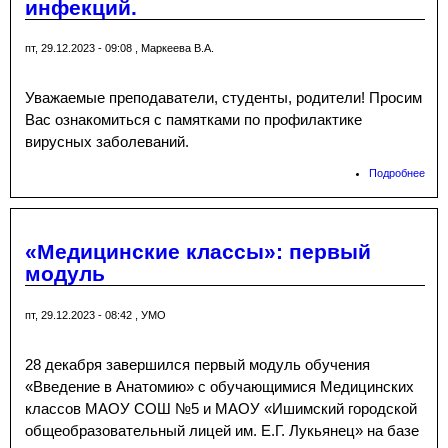
инфекций.
пом
пос
пт, 29.12.2023 - 09:08
,
Маркеева В.А.
Уважаемые преподаватели, студенты, родители! Просим
Вас ознакомиться с памятками по профилактике
вирусных заболеваний.
Подробнее
о Па
про
вир
инф
«Медицинские классы»: первый
модуль
пт, 29.12.2023 - 08:42
,
УМО
28 декабря завершился первый модуль обучения
«Введение в Анатомию» с обучающимися Медицинских
классов МАОУ СОШ №5 и МАОУ «Ишимский городской
общеобразовательный лицей им. Е.Г. Лукьянец» на базе