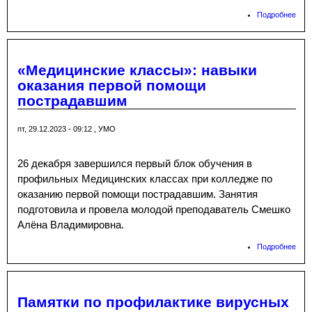
Подробнее
о
Бла
пис
акти
сот
«Медицинские классы»: навыки
оказания первой помощи
пострадавшим
пт, 29.12.2023 - 09:12
,
УМО
26 декабря завершился первый блок обучения в
профильных Медицинских классах при колледже по
оказанию первой помощи пострадавшим. Занятия
подготовила и провела молодой преподаватель Смешко
Алёна Владимировна.
Подробнее
о
«Ме
клас
нав
оказ
Памятки по профилактике вирусных
пер