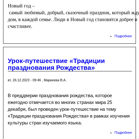
Новый год –
самый любимый, добрый, сказочный праздник, который жд
дом, в каждой семье. Люди в Новый год становятся добрее и
счастливее.
Подробнее
о
Нов
год 
нам
идет
Урок-путешествие «Традиции
празднования Рождества»
вт, 26.12.2023 - 09:46
,
Маркеева В.А.
В преддверии празднования рождества, которое
ежегодно отмечается во многих странах мира 25
декабря, был проведен урок-путешествие на тему
«Традиции празднования Рождества» в рамках изучения
культуры стран изучаемого языка.
Подробнее
о Ур
пут