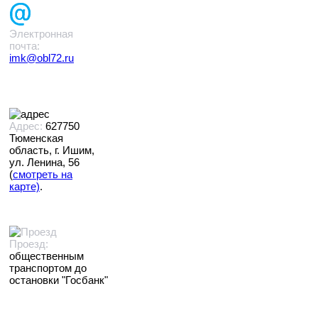
Электронная
почта:
imk@obl72.ru
Адрес:
627750
Тюменская
область, г. Ишим,
ул. Ленина, 56
(
смотреть на
карте)
.
Проезд:
общественным
транспортом до
остановки "Госбанк"