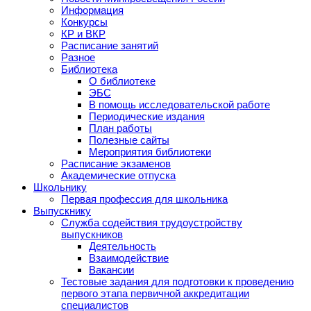
Информация
Конкурсы
КР и ВКР
Расписание занятий
Разное
Библиотека
О библиотеке
ЭБС
В помощь исследовательской работе
Периодические издания
План работы
Полезные сайты
Мероприятия библиотеки
Расписание экзаменов
Академические отпуска
Школьнику
Первая профессия для школьника
Выпускнику
Служба содействия трудоустройству
выпускников
Деятельность
Взаимодействие
Вакансии
Тестовые задания для подготовки к проведению
первого этапа первичной аккредитации
специалистов