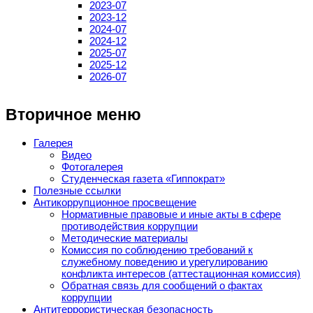
2023-07
2023-12
2024-07
2024-12
2025-07
2025-12
2026-07
Вторичное меню
Галерея
Видео
Фотогалерея
Студенческая газета «Гиппократ»
Полезные ссылки
Антикоррупционное просвещение
Нормативные правовые и иные акты в сфере
противодействия коррупции
Методические материалы
Комиссия по соблюдению требований к
служебному поведению и урегулированию
конфликта интересов (аттестационная комиссия)
Обратная связь для сообщений о фактах
коррупции
Антитеррористическая безопасность