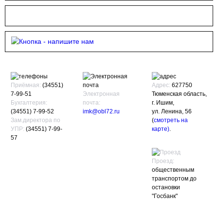
Приёмная:
(34551)
Адрес:
627750
7-99-51
Электронная
Тюменская область,
Бухгалтерия:
почта:
г. Ишим,
(34551) 7-99-52
imk@obl72.ru
ул. Ленина, 56
Зам.директора по
(
смотреть на
УПР:
(34551) 7-99-
карте)
.
57
Проезд:
общественным
транспортом до
остановки
"Госбанк"