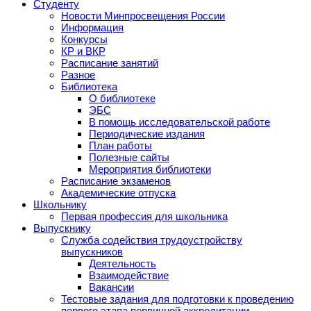
Студенту
Новости Минпросвещения России
Информация
Конкурсы
КР и ВКР
Расписание занятий
Разное
Библиотека
О библиотеке
ЭБС
В помощь исследовательской работе
Периодические издания
План работы
Полезные сайты
Мероприятия библиотеки
Расписание экзаменов
Академические отпуска
Школьнику
Первая профессия для школьника
Выпускнику
Служба содействия трудоустройству
выпускников
Деятельность
Взаимодействие
Вакансии
Тестовые задания для подготовки к проведению
первого этапа первичной аккредитации