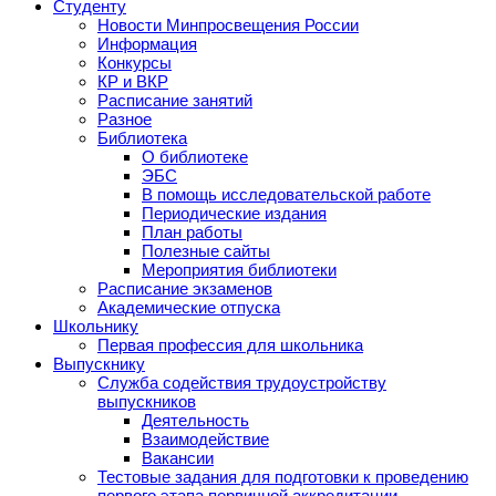
Студенту
Новости Минпросвещения России
Информация
Конкурсы
КР и ВКР
Расписание занятий
Разное
Библиотека
О библиотеке
ЭБС
В помощь исследовательской работе
Периодические издания
План работы
Полезные сайты
Мероприятия библиотеки
Расписание экзаменов
Академические отпуска
Школьнику
Первая профессия для школьника
Выпускнику
Служба содействия трудоустройству
выпускников
Деятельность
Взаимодействие
Вакансии
Тестовые задания для подготовки к проведению
первого этапа первичной аккредитации