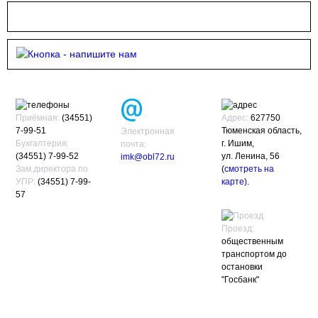
Приёмная:
(34551)
Адрес:
627750
7-99-51
Тюменская область,
Электронная
Бухгалтерия:
г. Ишим,
почта:
(34551) 7-99-52
ул. Ленина, 56
imk@obl72.ru
Зам.директора по
(
смотреть на
УПР:
(34551) 7-99-
карте)
.
57
Проезд:
общественным
транспортом до
остановки
"Госбанк"