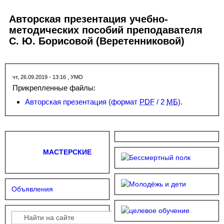
Авторская презентация учебно-
методических пособий преподавателя
С. Ю. Борисовой (Веретенниковой)
чт, 26.09.2019 - 13:16
,
УМО
Прикрепленные файлы:
Авторская презентация
(формат
PDF
/ 2
МБ
).
МАСТЕРСКИЕ
Объявления
Поиск
Форма поиска