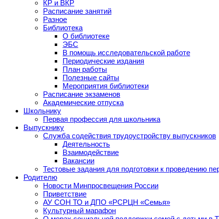
КР и ВКР
Расписание занятий
Разное
Библиотека
О библиотеке
ЭБС
В помощь исследовательской работе
Периодические издания
План работы
Полезные сайты
Мероприятия библиотеки
Расписание экзаменов
Академические отпуска
Школьнику
Первая профессия для школьника
Выпускнику
Служба содействия трудоустройству выпускников
Деятельность
Взаимодействие
Вакансии
Тестовые задания для подготовки к проведению пе
Родителю
Новости Минпросвещения России
Приветствие
АУ СОН ТО и ДПО «РСРЦН «Семья»
Культурный марафон
О мерах социальной поддержки семей с детьми в 