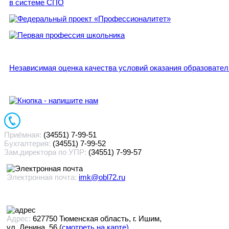
в системе СПО
Независимая оценка качества условий оказания образовате
Приёмная:
(34551) 7-99-51
Бухгалтерия:
(34551) 7-99-52
Зам.директора по УПР:
(34551) 7-99-57
Электронная почта:
imk@obl72.ru
Адрес:
627750 Тюменская область, г. Ишим,
ул. Ленина, 56 (
смотреть на карте)
.