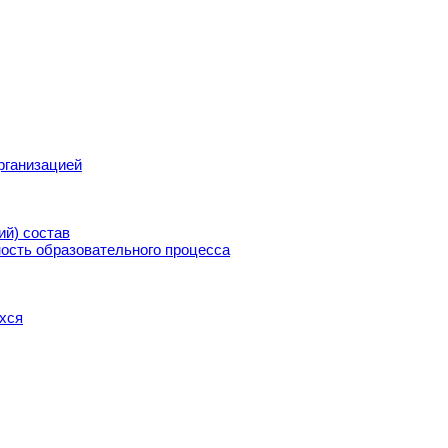
рганизацией
ий) состав
ость образовательного процесса
хся