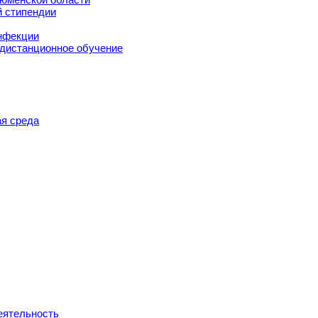
й стипендии
нфекции
 дистанционное обучение
я среда
еятельность