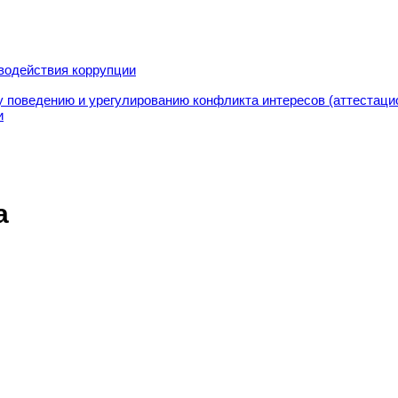
водействия коррупции
 поведению и урегулированию конфликта интересов (аттестаци
и
а