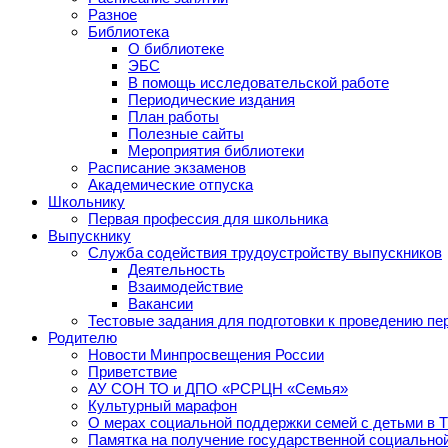
Разное
Библиотека
О библиотеке
ЭБС
В помощь исследовательской работе
Периодические издания
План работы
Полезные сайты
Мероприятия библиотеки
Расписание экзаменов
Академические отпуска
Школьнику
Первая профессия для школьника
Выпускнику
Служба содействия трудоустройству выпускников
Деятельность
Взаимодействие
Вакансии
Тестовые задания для подготовки к проведению пе
Родителю
Новости Минпросвещения России
Приветствие
АУ СОН ТО и ДПО «РСРЦН «Семья»
Культурный марафон
О мерах социальной поддержки семей с детьми в 
Памятка на получение государственной социально