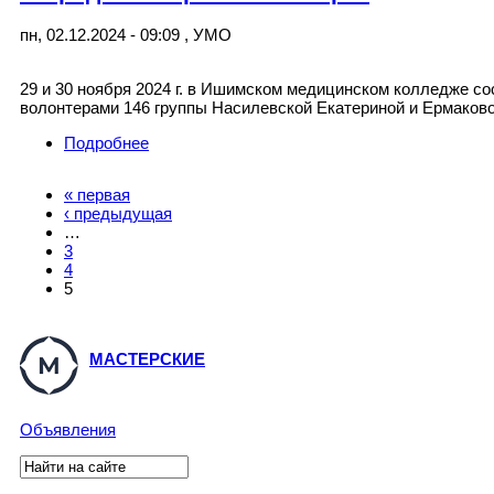
пн, 02.12.2024 - 09:09
,
УМО
29 и 30 ноября 2024 г. в Ишимском медицинском колледже сос
волонтерами 146 группы Насилевской Екатериной и Ермаков
Подробнее
о О вреде электронных сигарет
« первая
Страницы
‹ предыдущая
…
3
4
5
МАСТЕРСКИЕ
Объявления
Поиск
Форма поиска