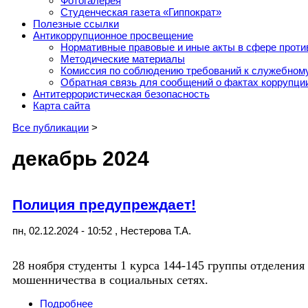
Фотогалерея
Студенческая газета «Гиппократ»
Полезные ссылки
Антикоррупционное просвещение
Нормативные правовые и иные акты в сфере проти
Методические материалы
Комиссия по соблюдению требований к служебному
Обратная связь для сообщений о фактах коррупци
Антитеррористическая безопасность
Карта сайта
Все публикации
>
декабрь 2024
Полиция предупреждает!
пн, 02.12.2024 - 10:52
,
Нестерова Т.А.
28 ноября студенты 1 курса 144-145 группы отделени
мошенничества в социальных сетях.
Подробнее
о Полиция предупреждает!