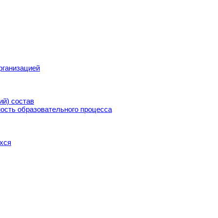
рганизацией
ий) состав
ость образовательного процесса
хся