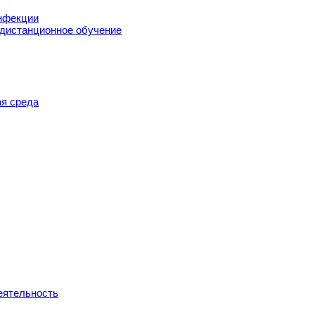
нфекции
 дистанционное обучение
я среда
еятельность