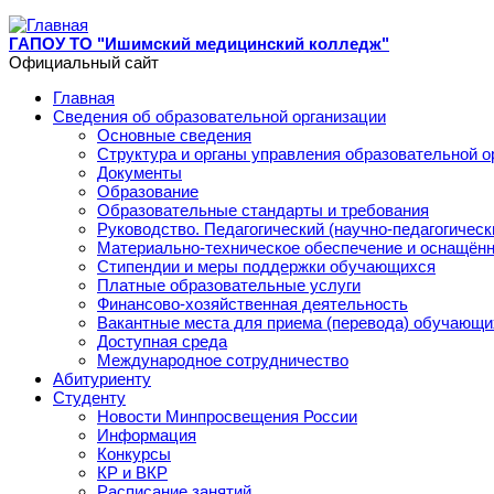
Перейти к основному содержанию
ГАПОУ ТО "Ишимский медицинский колледж"
Официальный сайт
Главная
Сведения об образовательной организации
Основные сведения
Структура и органы управления образовательной о
Документы
Образование
Образовательные стандарты и требования
Руководство. Педагогический (научно-педагогическ
Материально-техническое обеспечение и оснащённ
Стипендии и меры поддержки обучающихся
Платные образовательные услуги
Финансово-хозяйственная деятельность
Вакантные места для приема (перевода) обучающи
Доступная среда
Международное сотрудничество
Абитуриенту
Студенту
Новости Минпросвещения России
Информация
Конкурсы
КР и ВКР
Расписание занятий