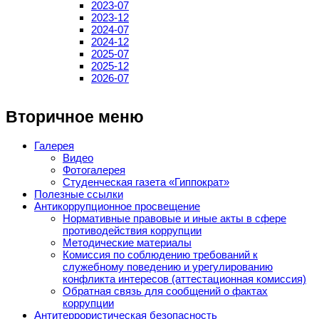
2023-07
2023-12
2024-07
2024-12
2025-07
2025-12
2026-07
Вторичное меню
Галерея
Видео
Фотогалерея
Студенческая газета «Гиппократ»
Полезные ссылки
Антикоррупционное просвещение
Нормативные правовые и иные акты в сфере
противодействия коррупции
Методические материалы
Комиссия по соблюдению требований к
служебному поведению и урегулированию
конфликта интересов (аттестационная комиссия)
Обратная связь для сообщений о фактах
коррупции
Антитеррористическая безопасность