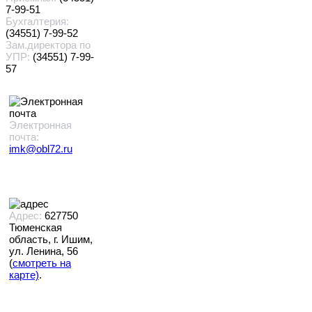
7-99-51
Бухгалтерия:
(34551) 7-99-52
Зам.директора по
УПР:
(34551) 7-99-
57
Электронная
почта:
imk@obl72.ru
Адрес:
627750
Тюменская
область, г. Ишим,
ул. Ленина, 56
(
смотреть на
карте)
.