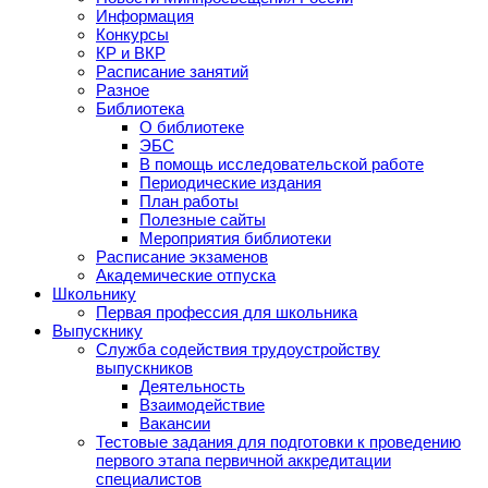
Информация
Конкурсы
КР и ВКР
Расписание занятий
Разное
Библиотека
О библиотеке
ЭБС
В помощь исследовательской работе
Периодические издания
План работы
Полезные сайты
Мероприятия библиотеки
Расписание экзаменов
Академические отпуска
Школьнику
Первая профессия для школьника
Выпускнику
Служба содействия трудоустройству
выпускников
Деятельность
Взаимодействие
Вакансии
Тестовые задания для подготовки к проведению
первого этапа первичной аккредитации
специалистов