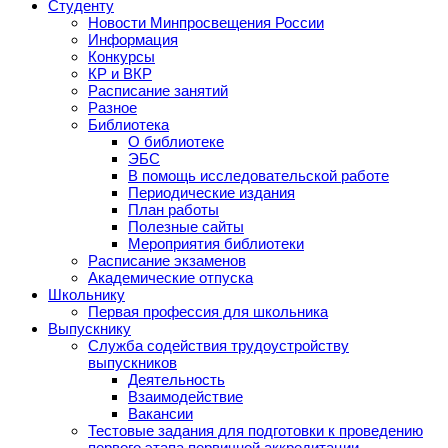
Студенту
Новости Минпросвещения России
Информация
Конкурсы
КР и ВКР
Расписание занятий
Разное
Библиотека
О библиотеке
ЭБС
В помощь исследовательской работе
Периодические издания
План работы
Полезные сайты
Мероприятия библиотеки
Расписание экзаменов
Академические отпуска
Школьнику
Первая профессия для школьника
Выпускнику
Служба содействия трудоустройству
выпускников
Деятельность
Взаимодействие
Вакансии
Тестовые задания для подготовки к проведению
первого этапа первичной аккредитации