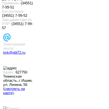
Приёмная:
(34551)
7-99-51
Бухгалтерия:
(34551) 7-99-52
Зам.директора по
УПР:
(34551) 7-99-
57
Электронная
почта:
imk@obl72.ru
Адрес:
627750
Тюменская
область, г. Ишим,
ул. Ленина, 56
(
смотреть на
карте)
.