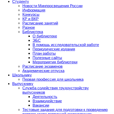
Студенту
Новости Минпросвещения России
Информация
Конкурсы
КР и ВКР
Расписание занятий
Разное
Библиотека
О библиотеке
ЭБС
В помощь исследовательской работе
Периодические издания
План работы
Полезные сайты
Мероприятия библиотеки
Расписание экзаменов
Академические отпуска
Школьнику
Первая профессия для школьника
Выпускнику
Служба содействия трудоустройству
выпускников
Деятельность
Взаимодействие
Вакансии
Тестовые задания для подготовки к проведению
первого этапа первичной аккредитации