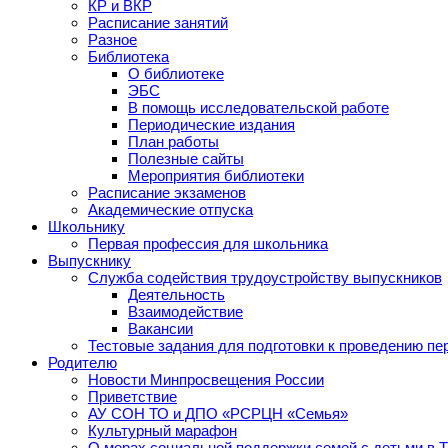
КР и ВКР
Расписание занятий
Разное
Библиотека
О библиотеке
ЭБС
В помощь исследовательской работе
Периодические издания
План работы
Полезные сайты
Мероприятия библиотеки
Расписание экзаменов
Академические отпуска
Школьнику
Первая профессия для школьника
Выпускнику
Служба содействия трудоустройству выпускников
Деятельность
Взаимодействие
Вакансии
Тестовые задания для подготовки к проведению пе
Родителю
Новости Минпросвещения России
Приветствие
АУ СОН ТО и ДПО «РСРЦН «Семья»
Культурный марафон
О мерах социальной поддержки семей с детьми в 