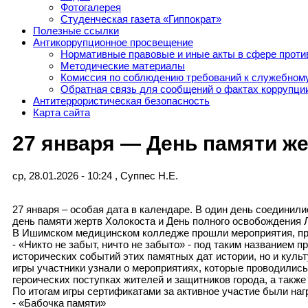
Фотогалерея
Студенческая газета «Гиппократ»
Полезные ссылки
Антикоррупционное просвещение
Нормативные правовые и иные акты в сфере проти
Методические материалы
Комиссия по соблюдению требований к служебному
Обратная связь для сообщений о фактах коррупци
Антитеррористическая безопасность
Карта сайта
27 января — День памяти же
ср, 28.01.2026 - 10:24
,
Суппес Н.Е.
27 января – особая дата в календаре. В один день соедини
день памяти жертв Холокоста и День полного освобождения 
В Ишимском медицинском колледже прошли мероприятия, пр
- «Никто не забыт, ничто не забыто» - под таким названием 
исторических событий этих памятных дат истории, но и куль
игры участники узнали о мероприятиях, которые проводилис
героических поступках жителей и защитников города, а также
По итогам игры сертификатами за активное участие были н
- «Бабочка памяти»