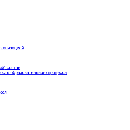
рганизацией
ий) состав
ость образовательного процесса
хся