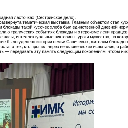
адная ласточка» (Сестринское дело).
развернута тематическая выставка. Главным объектом стал кус
и блокады такой кусочек хлеба был единственной дневной нор
ала о трагических событиях блокады и о героизме ленинградцев
е часы, интеллектуальные викторины, уроки мужества, на кото
ание было уделено истории семьи Савичевых, жителям блокадно
та, о тех, кто прошел через нечеловеческие испытания, о раб
ть — передавать эту память следующим поколениям, чтобы нико