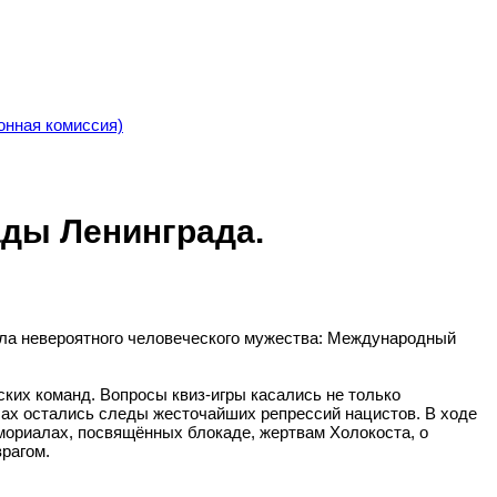
онная комиссия)
ады Ленинграда.
вола невероятного человеческого мужества: Международный
еских команд. Вопросы квиз-игры касались не только
ьбах остались следы жесточайших репрессий нацистов. В ходе
мориалах, посвящённых блокаде, жертвам Холокоста, о
врагом.