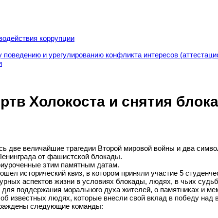
водействия коррупции
 поведению и урегулированию конфликта интересов (аттестаци
и
ртв Холокоста и снятия блок
лись две величайшие трагедии Второй мировой войны и два сим
Ленинграда от фашистской блокады.
иуроченные этим памятным датам.
прошел исторический квиз, в котором приняли участие 5 студенч
турных аспектов жизни в условиях блокады, людях, в чьих суд
ь для поддержания морального духа жителей, о памятниках и ме
 об известных людях, которые внесли свой вклад в победу над 
аграждены следующие команды: