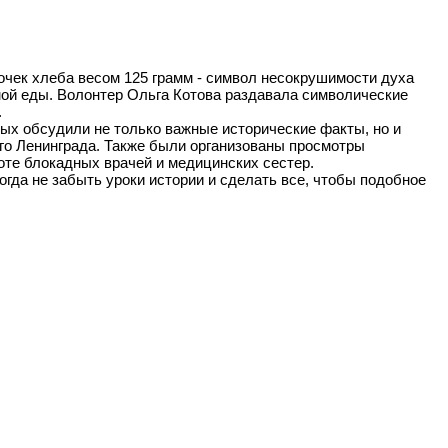
очек хлеба весом 125 грамм - символ несокрушимости духа
мой еды. Волонтер Ольга Котова раздавала символические
.
рых обсудили не только важные исторические факты, но и
го Ленинграда. Также были организованы просмотры
оте блокадных врачей и медицинских сестер.
гда не забыть уроки истории и сделать все, чтобы подобное