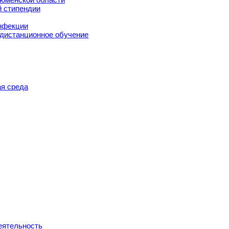
й стипендии
нфекции
 дистанционное обучение
я среда
еятельность