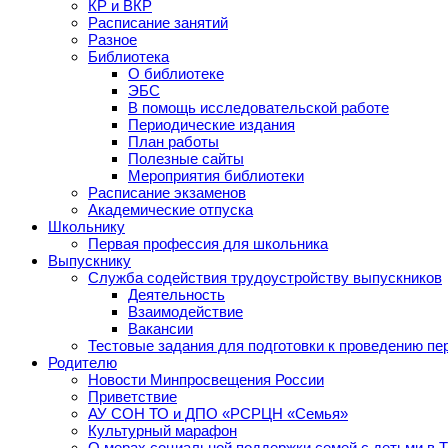
КР и ВКР
Расписание занятий
Разное
Библиотека
О библиотеке
ЭБС
В помощь исследовательской работе
Периодические издания
План работы
Полезные сайты
Мероприятия библиотеки
Расписание экзаменов
Академические отпуска
Школьнику
Первая профессия для школьника
Выпускнику
Служба содействия трудоустройству выпускников
Деятельность
Взаимодействие
Вакансии
Тестовые задания для подготовки к проведению пе
Родителю
Новости Минпросвещения России
Приветствие
АУ СОН ТО и ДПО «РСРЦН «Семья»
Культурный марафон
О мерах социальной поддержки семей с детьми в 