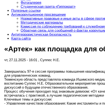
Фотогалерея
Студенческая газета «Гиппократ»
Полезные ссылки
Антикоррупционное просвещение
Нормативные правовые и иные акты в сфере проти
Методические материалы
Комиссия по соблюдению требований к служебному
Обратная связь для сообщений о фактах коррупци
Антитеррористическая безопасность
Карта сайта
«Артек» как площадка для 
чт, 27.11.2025 - 16:01
,
Суппес Н.Е.
Завершилась 97-я сессия программы повышения квалификац
для управленческих команд.
Тюменскую область представляла команда Ишимского медицин
воспитанию Суппес Н.Е. Образовательное мероприятие прошл
дискуссий о будущем отечественного образования.
Процесс обучения проходил под знаковым девизом: «От качес
встречалась с практикой, а лучшие педагогические методики
Ключевые темы и дискуссии:
- Управление качеством образования: Какие инструменты и 