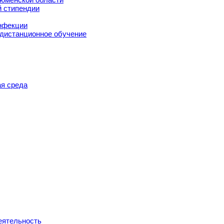
й стипендии
нфекции
 дистанционное обучение
я среда
еятельность