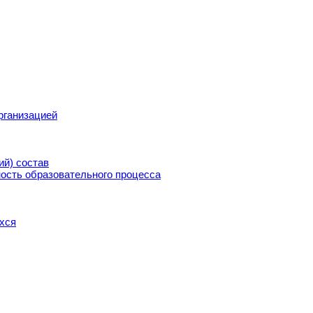
рганизацией
ий) состав
ость образовательного процесса
хся