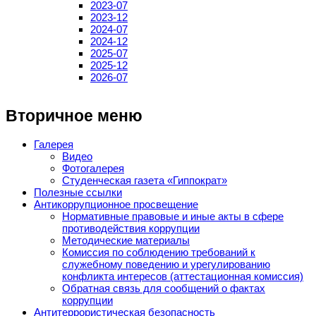
2023-07
2023-12
2024-07
2024-12
2025-07
2025-12
2026-07
Вторичное меню
Галерея
Видео
Фотогалерея
Студенческая газета «Гиппократ»
Полезные ссылки
Антикоррупционное просвещение
Нормативные правовые и иные акты в сфере
противодействия коррупции
Методические материалы
Комиссия по соблюдению требований к
служебному поведению и урегулированию
конфликта интересов (аттестационная комиссия)
Обратная связь для сообщений о фактах
коррупции
Антитеррористическая безопасность