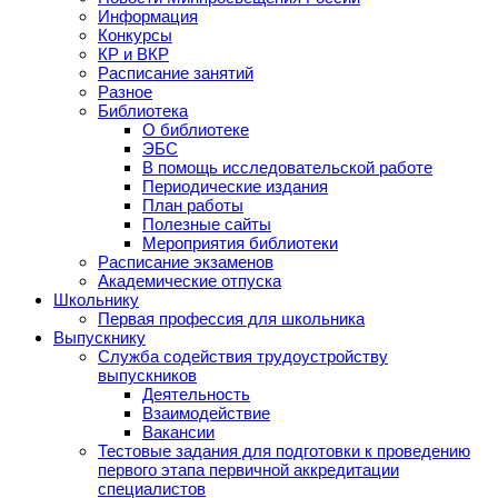
Информация
Конкурсы
КР и ВКР
Расписание занятий
Разное
Библиотека
О библиотеке
ЭБС
В помощь исследовательской работе
Периодические издания
План работы
Полезные сайты
Мероприятия библиотеки
Расписание экзаменов
Академические отпуска
Школьнику
Первая профессия для школьника
Выпускнику
Служба содействия трудоустройству
выпускников
Деятельность
Взаимодействие
Вакансии
Тестовые задания для подготовки к проведению
первого этапа первичной аккредитации
специалистов