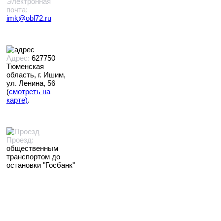
Электронная
почта:
imk@obl72.ru
Адрес:
627750
Тюменская
область, г. Ишим,
ул. Ленина, 56
(
смотреть на
карте)
.
Проезд:
общественным
транспортом до
остановки "Госбанк"