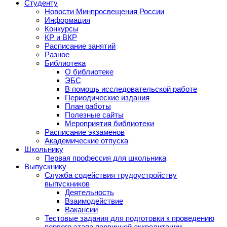
Студенту
Новости Минпросвещения России
Информация
Конкурсы
КР и ВКР
Расписание занятий
Разное
Библиотека
О библиотеке
ЭБС
В помощь исследовательской работе
Периодические издания
План работы
Полезные сайты
Мероприятия библиотеки
Расписание экзаменов
Академические отпуска
Школьнику
Первая профессия для школьника
Выпускнику
Служба содействия трудоустройству
выпускников
Деятельность
Взаимодействие
Вакансии
Тестовые задания для подготовки к проведению
первого этапа первичной аккредитации