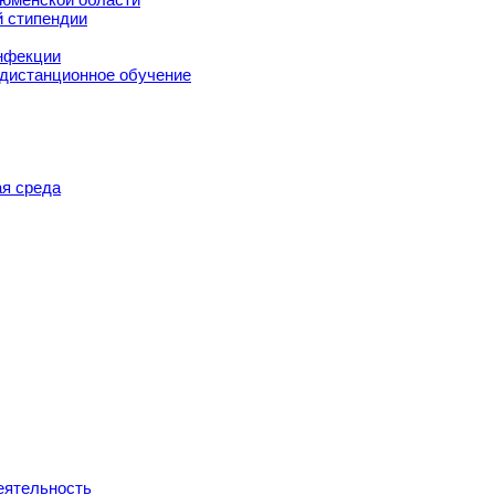
й стипендии
нфекции
 дистанционное обучение
я среда
еятельность