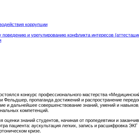
водействия коррупции
 поведению и урегулированию конфликта интересов (аттестаци
и
остоялся конкурс профессионального мастерства «Медицинский
и Фельдшер, пропаганда достижений и распространение передо
ние и дальнейшее совершенствование знаний, умений и навыко
нальных компетенций.
я оценки знаний студентов, начиная от пропедевтики и заканчи
отра пациента: аускультация легких, запись и расшифровка ЭКГ
ртоническом кризе.