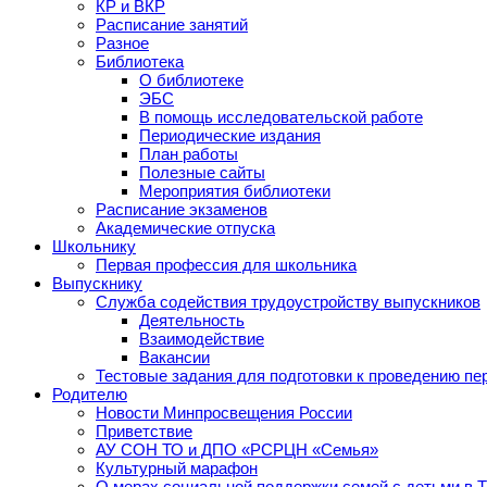
КР и ВКР
Расписание занятий
Разное
Библиотека
О библиотеке
ЭБС
В помощь исследовательской работе
Периодические издания
План работы
Полезные сайты
Мероприятия библиотеки
Расписание экзаменов
Академические отпуска
Школьнику
Первая профессия для школьника
Выпускнику
Служба содействия трудоустройству выпускников
Деятельность
Взаимодействие
Вакансии
Тестовые задания для подготовки к проведению пе
Родителю
Новости Минпросвещения России
Приветствие
АУ СОН ТО и ДПО «РСРЦН «Семья»
Культурный марафон
О мерах социальной поддержки семей с детьми в 