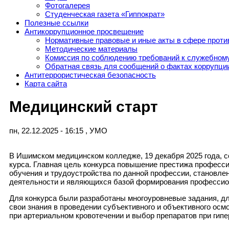
Фотогалерея
Студенческая газета «Гиппократ»
Полезные ссылки
Антикоррупционное просвещение
Нормативные правовые и иные акты в сфере проти
Методические материалы
Комиссия по соблюдению требований к служебному
Обратная связь для сообщений о фактах коррупци
Антитеррористическая безопасность
Карта сайта
Медицинский старт
пн, 22.12.2025 - 16:15
,
УМО
В Ишимском медицинском колледже, 19 декабря 2025 года, с
курса. Главная цель конкурса повышение престижа професси
обучения и трудоустройства по данной профессии, становле
деятельности и являющихся базой формирования профессио
Для конкурса были разработаны многоуровневые задания, дл
свои знания в проведении субъективного и объективного осм
при артериальном кровотечении и выбор препаратов при гипе