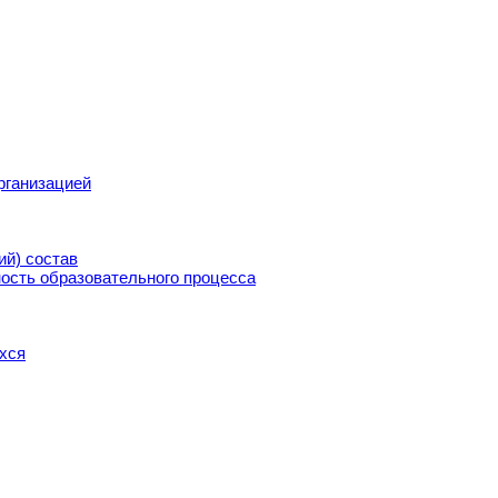
рганизацией
ий) состав
ость образовательного процесса
хся