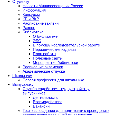
Студенту
Новости Минпросвещения России
Информация
Конкурсы
КР и ВКР
Расписание занятий
Разное
Библиотека
О библиотеке
ЭБС
В помощь исследовательской работе
Периодические издания
План работы
Полезные сайты
Мероприятия библиотеки
Расписание экзаменов
Академические отпуска
Школьнику
Первая профессия для школьника
Выпускнику
Служба содействия трудоустройству
выпускников
Деятельность
Взаимодействие
Вакансии
Тестовые задания для подготовки к проведению
первого этапа первичной аккредитации