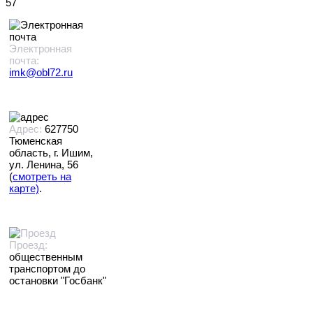
57
Электронная
почта:
imk@obl72.ru
Адрес:
627750
Тюменская
область, г. Ишим,
ул. Ленина, 56
(
смотреть на
карте)
.
Проезд:
общественным
транспортом до
остановки "Госбанк"