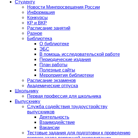
Студенту
Новости Минпросвещения России
Информация
Конкурсы
КР и ВКР
Расписание занятий
Разное
Библиотека
О библиотеке
ЭБС
В помощь исследовательской работе
Периодические издания
План работы
Полезные сайты
Мероприятия библиотеки
Расписание экзаменов
Академические отпуска
Школьнику
Первая профессия для школьника
Выпускнику
Служба содействия трудоустройству
выпускников
Деятельность
Взаимодействие
Вакансии
Тестовые задания для подготовки к проведению
первого этапа первичной аккредитации