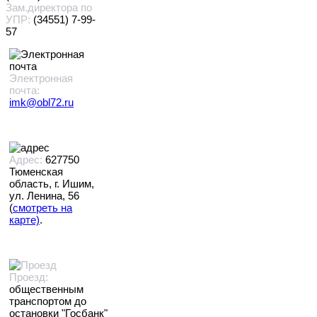
Зам.директора по
УПР:
(34551) 7-99-
57
Электронная
почта:
imk@obl72.ru
Адрес:
627750
Тюменская
область, г. Ишим,
ул. Ленина, 56
(
смотреть на
карте)
.
Проезд:
общественным
транспортом до
остановки "Госбанк"