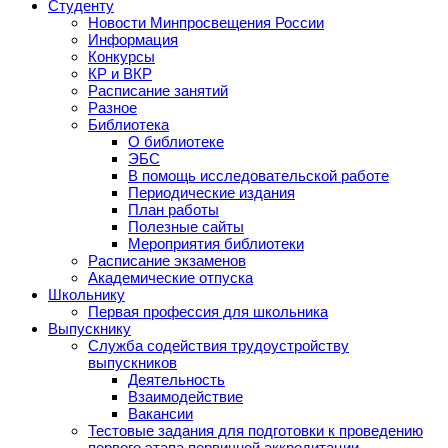
Студенту
Новости Минпросвещения России
Информация
Конкурсы
КР и ВКР
Расписание занятий
Разное
Библиотека
О библиотеке
ЭБС
В помощь исследовательской работе
Периодические издания
План работы
Полезные сайты
Мероприятия библиотеки
Расписание экзаменов
Академические отпуска
Школьнику
Первая профессия для школьника
Выпускнику
Служба содействия трудоустройству
выпускников
Деятельность
Взаимодействие
Вакансии
Тестовые задания для подготовки к проведению
первого этапа первичной аккредитации