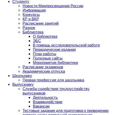
Студенту
Новости Минпросвещения России
Информация
Конкурсы
КР и ВКР
Расписание занятий
Разное
Библиотека
О библиотеке
ЭБС
В помощь исследовательской работе
Периодические издания
План работы
Полезные сайты
Мероприятия библиотеки
Расписание экзаменов
Академические отпуска
Школьнику
Первая профессия для школьника
Выпускнику
Служба содействия трудоустройству
выпускников
Деятельность
Взаимодействие
Вакансии
Тестовые задания для подготовки к проведению
первого этапа первичной аккредитации