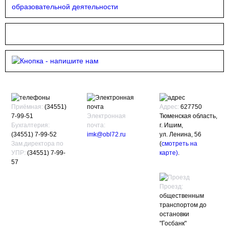
образовательной деятельности
Приёмная:
(34551)
Адрес:
627750
7-99-51
Электронная
Тюменская область,
Бухгалтерия:
почта:
г. Ишим,
(34551) 7-99-52
imk@obl72.ru
ул. Ленина, 56
Зам.директора по
(
смотреть на
УПР:
(34551) 7-99-
карте)
.
57
Проезд:
общественным
транспортом до
остановки
"Госбанк"