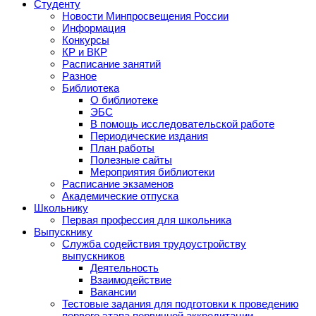
Студенту
Новости Минпросвещения России
Информация
Конкурсы
КР и ВКР
Расписание занятий
Разное
Библиотека
О библиотеке
ЭБС
В помощь исследовательской работе
Периодические издания
План работы
Полезные сайты
Мероприятия библиотеки
Расписание экзаменов
Академические отпуска
Школьнику
Первая профессия для школьника
Выпускнику
Служба содействия трудоустройству
выпускников
Деятельность
Взаимодействие
Вакансии
Тестовые задания для подготовки к проведению
первого этапа первичной аккредитации