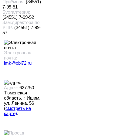
Приёмная:
(34551)
7-99-51
Бухгалтерия:
(34551) 7-99-52
Зам.директора по
УПР:
(34551) 7-99-
57
Электронная
почта:
imk@obl72.ru
Адрес:
627750
Тюменская
область, г. Ишим,
ул. Ленина, 56
(
смотреть на
карте)
.