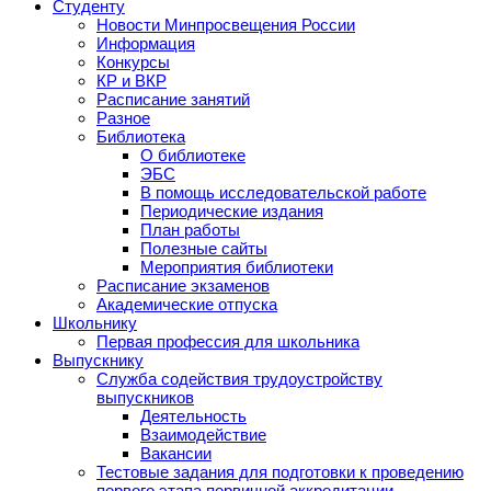
Студенту
Новости Минпросвещения России
Информация
Конкурсы
КР и ВКР
Расписание занятий
Разное
Библиотека
О библиотеке
ЭБС
В помощь исследовательской работе
Периодические издания
План работы
Полезные сайты
Мероприятия библиотеки
Расписание экзаменов
Академические отпуска
Школьнику
Первая профессия для школьника
Выпускнику
Служба содействия трудоустройству
выпускников
Деятельность
Взаимодействие
Вакансии
Тестовые задания для подготовки к проведению
первого этапа первичной аккредитации