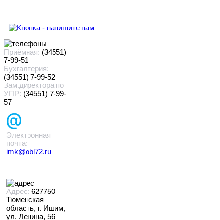
Приёмная:
(34551)
7-99-51
Бухгалтерия:
(34551) 7-99-52
Зам.директора по
УПР:
(34551) 7-99-
57
Электронная
почта:
imk@obl72.ru
Адрес:
627750
Тюменская
область, г. Ишим,
ул. Ленина, 56