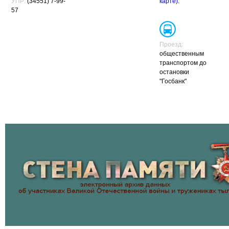
УПР:
(34551) 7-99-
карте)
.
57
Проезд:
общественным
транспортом до
остановки
"Госбанк"