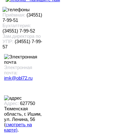
Приёмная:
(34551)
7-99-51
Бухгалтерия:
(34551) 7-99-52
Зам.директора по
УПР:
(34551) 7-99-
57
Электронная
почта:
imk@obl72.ru
Адрес:
627750
Тюменская
область, г. Ишим,
ул. Ленина, 56
(
смотреть на
карте)
.