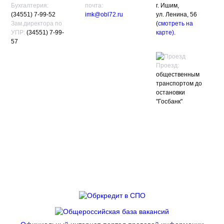
Бухгалтерия:
почта:
г. Ишим,
(34551) 7-99-52
imk@obl72.ru
ул. Ленина, 56
Зам.директора по
(
смотреть на
УПР:
(34551) 7-99-
карте)
.
57
Проезд:
общественным
транспортом до
остановки
"Госбанк"