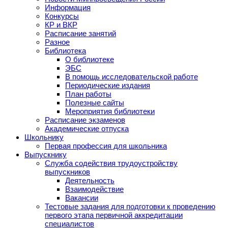
Информация
Конкурсы
КР и ВКР
Расписание занятий
Разное
Библиотека
О библиотеке
ЭБС
В помощь исследовательской работе
Периодические издания
План работы
Полезные сайты
Мероприятия библиотеки
Расписание экзаменов
Академические отпуска
Школьнику
Первая профессия для школьника
Выпускнику
Служба содействия трудоустройству
выпускников
Деятельность
Взаимодействие
Вакансии
Тестовые задания для подготовки к проведению
первого этапа первичной аккредитации
специалистов