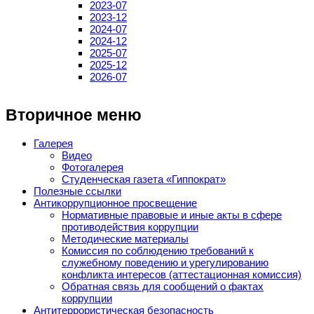
2023-07
2023-12
2024-07
2024-12
2025-07
2025-12
2026-07
Вторичное меню
Галерея
Видео
Фотогалерея
Студенческая газета «Гиппократ»
Полезные ссылки
Антикоррупционное просвещение
Нормативные правовые и иные акты в сфере
противодействия коррупции
Методические материалы
Комиссия по соблюдению требований к
служебному поведению и урегулированию
конфликта интересов (аттестационная комиссия)
Обратная связь для сообщений о фактах
коррупции
Антитеррористическая безопасность