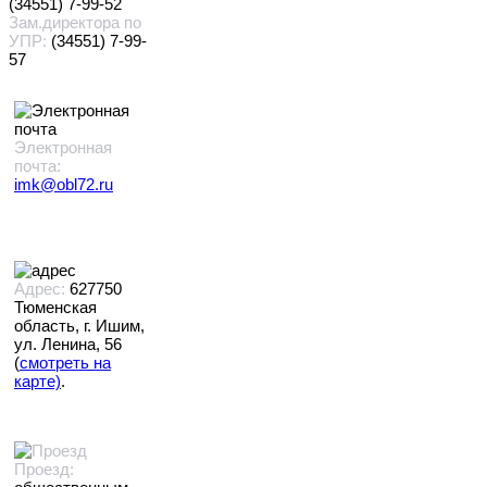
(34551) 7-99-52
Зам.директора по
УПР:
(34551) 7-99-
57
Электронная
почта:
imk@obl72.ru
Адрес:
627750
Тюменская
область, г. Ишим,
ул. Ленина, 56
(
смотреть на
карте)
.
Проезд: