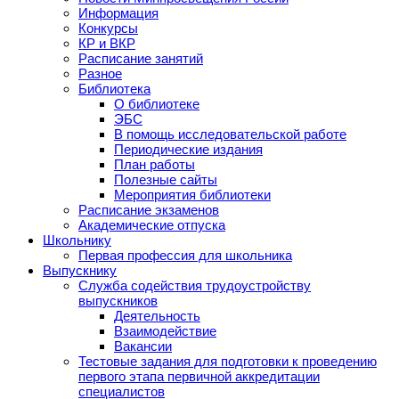
Информация
Конкурсы
КР и ВКР
Расписание занятий
Разное
Библиотека
О библиотеке
ЭБС
В помощь исследовательской работе
Периодические издания
План работы
Полезные сайты
Мероприятия библиотеки
Расписание экзаменов
Академические отпуска
Школьнику
Первая профессия для школьника
Выпускнику
Служба содействия трудоустройству
выпускников
Деятельность
Взаимодействие
Вакансии
Тестовые задания для подготовки к проведению
первого этапа первичной аккредитации
специалистов