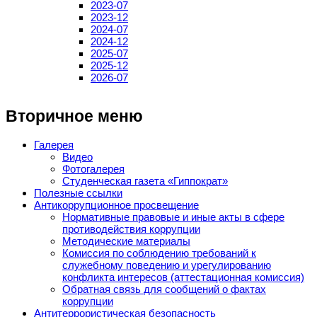
2023-07
2023-12
2024-07
2024-12
2025-07
2025-12
2026-07
Вторичное меню
Галерея
Видео
Фотогалерея
Студенческая газета «Гиппократ»
Полезные ссылки
Антикоррупционное просвещение
Нормативные правовые и иные акты в сфере
противодействия коррупции
Методические материалы
Комиссия по соблюдению требований к
служебному поведению и урегулированию
конфликта интересов (аттестационная комиссия)
Обратная связь для сообщений о фактах
коррупции
Антитеррористическая безопасность