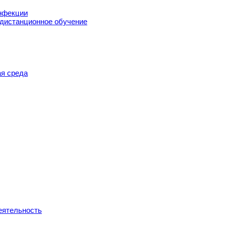
нфекции
 дистанционное обучение
я среда
еятельность