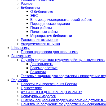
Разное
Библиотека
О библиотеке
ЭБС
В помощь исследовательской работе
Периодические издания
План работы
Полезные сайты
Мероприятия библиотеки
Расписание экзаменов
Академические отпуска
Школьнику
Первая профессия для школьника
Выпускнику
Служба содействия трудоустройству выпускников
Деятельность
Взаимодействие
Вакансии
Тестовые задания для подготовки к проведению пе
Родителю
Новости Минпросвещения России
Приветствие
АУ СОН ТО и ДПО «РСРЦН «Семья»
Культурный марафон
О мерах социальной поддержки семей с детьми в 
Памятка на получение государственной социально