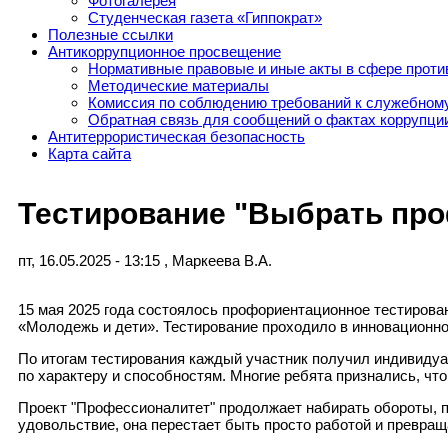
Фотогалерея
Студенческая газета «Гиппократ»
Полезные ссылки
Антикоррупционное просвещение
Нормативные правовые и иные акты в сфере проти
Методические материалы
Комиссия по соблюдению требований к служебному
Обратная связь для сообщений о фактах коррупци
Антитеррористическая безопасность
Карта сайта
Тестирование "Выбрать про
пт, 16.05.2025 - 13:15
,
Маркеева В.А.
15 мая 2025 года состоялось профориентационное тестирова
«Молодежь и дети». Тестирование проходило в инновационно
По итогам тестирования каждый участник получил индивидуа
по характеру и способностям. Многие ребята признались, чт
Проект "Профессионалитет" продолжает набирать обороты, 
удовольствие, она перестает быть просто работой и превращ