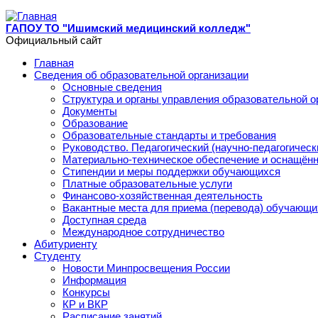
Перейти к основному содержанию
ГАПОУ ТО "Ишимский медицинский колледж"
Официальный сайт
Главная
Сведения об образовательной организации
Основные сведения
Структура и органы управления образовательной о
Документы
Образование
Образовательные стандарты и требования
Руководство. Педагогический (научно-педагогическ
Материально-техническое обеспечение и оснащённ
Стипендии и меры поддержки обучающихся
Платные образовательные услуги
Финансово-хозяйственная деятельность
Вакантные места для приема (перевода) обучающи
Доступная среда
Международное сотрудничество
Абитуриенту
Студенту
Новости Минпросвещения России
Информация
Конкурсы
КР и ВКР
Расписание занятий