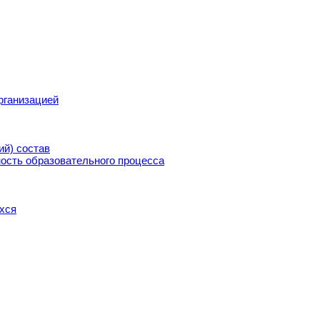
рганизацией
ий) состав
ость образовательного процесса
хся