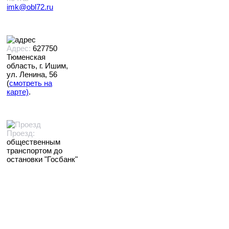
imk@obl72.ru
Адрес:
627750
Тюменская
область, г. Ишим,
ул. Ленина, 56
(
смотреть на
карте)
.
Проезд:
общественным
транспортом до
остановки "Госбанк"