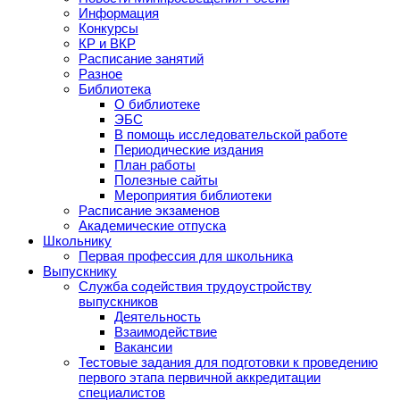
Информация
Конкурсы
КР и ВКР
Расписание занятий
Разное
Библиотека
О библиотеке
ЭБС
В помощь исследовательской работе
Периодические издания
План работы
Полезные сайты
Мероприятия библиотеки
Расписание экзаменов
Академические отпуска
Школьнику
Первая профессия для школьника
Выпускнику
Служба содействия трудоустройству
выпускников
Деятельность
Взаимодействие
Вакансии
Тестовые задания для подготовки к проведению
первого этапа первичной аккредитации
специалистов