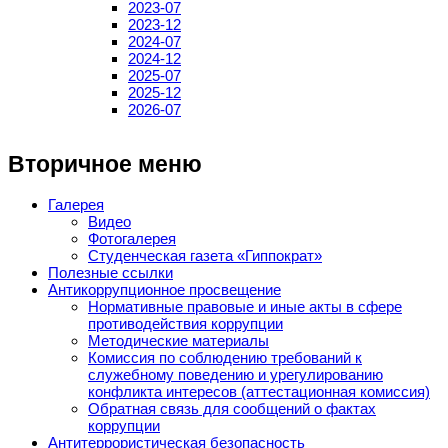
2023-07
2023-12
2024-07
2024-12
2025-07
2025-12
2026-07
Вторичное меню
Галерея
Видео
Фотогалерея
Студенческая газета «Гиппократ»
Полезные ссылки
Антикоррупционное просвещение
Нормативные правовые и иные акты в сфере
противодействия коррупции
Методические материалы
Комиссия по соблюдению требований к
служебному поведению и урегулированию
конфликта интересов (аттестационная комиссия)
Обратная связь для сообщений о фактах
коррупции
Антитеррористическая безопасность