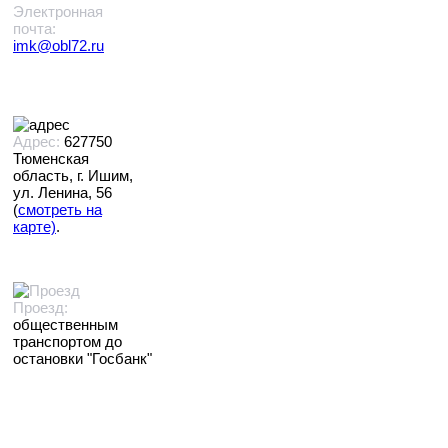
Электронная
почта:
imk@obl72.ru
Адрес:
627750
Тюменская
область, г. Ишим,
ул. Ленина, 56
(
смотреть на
карте)
.
Проезд:
общественным
транспортом до
остановки "Госбанк"