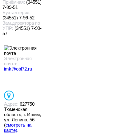
Приёмная:
(34551)
7-99-51
Бухгалтерия:
(34551) 7-99-52
Зам.директора по
УПР:
(34551) 7-99-
57
Электронная
почта:
imk@obl72.ru
Адрес:
627750
Тюменская
область, г. Ишим,
ул. Ленина, 56
(
смотреть на
карте)
.