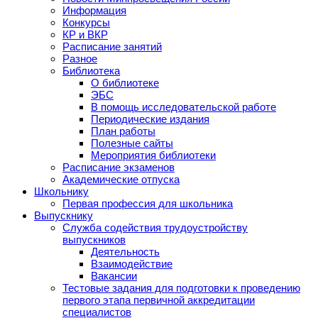
Информация
Конкурсы
КР и ВКР
Расписание занятий
Разное
Библиотека
О библиотеке
ЭБС
В помощь исследовательской работе
Периодические издания
План работы
Полезные сайты
Мероприятия библиотеки
Расписание экзаменов
Академические отпуска
Школьнику
Первая профессия для школьника
Выпускнику
Служба содействия трудоустройству
выпускников
Деятельность
Взаимодействие
Вакансии
Тестовые задания для подготовки к проведению
первого этапа первичной аккредитации
специалистов