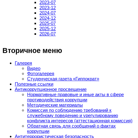
2023-07
2023-12
2024-07
2024-12
2025-07
2025-12
2026-07
Вторичное меню
Галерея
Видео
Фотогалерея
Студенческая газета «Гиппократ»
Полезные ссылки
Антикоррупционное просвещение
Нормативные правовые и иные акты в сфере
противодействия коррупции
Методические материалы
Комиссия по соблюдению требований к
служебному поведению и урегулированию
конфликта интересов (аттестационная комиссия)
Обратная связь для сообщений о фактах
коррупции
Антитеррористическая безопасность