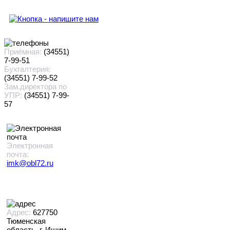
Приёмная:
(34551)
7-99-51
Бухгалтерия:
(34551) 7-99-52
Зам.директора по
УПР:
(34551) 7-99-
57
Электронная
почта:
imk@obl72.ru
Адрес:
627750
Тюменская
область, г. Ишим,