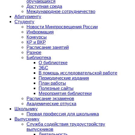
обучающихся
Доступная среда
Международное сотрудничество
Абитуриенту
Студенту
Новости Минпросвещения России
Информация
Конкурсы
КР и ВКР
Расписание занятий
Разное
Библиотека
О библиотеке
ЭБС
В помощь исследовательской работе
Периодические издания
План работы
Полезные сайты
Мероприятия библиотеки
Расписание экзаменов
Академические отпуска
Школьнику
Первая профессия для школьника
Выпускнику
Служба содействия трудоустройству
выпускников
Деятельность