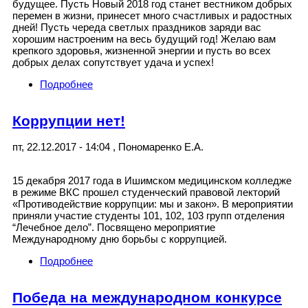
будущее. Пусть Новый 2018 год станет вестником добрых
перемен в жизни, принесет много счастливых и радостных
дней! Пусть череда светлых праздников заряди вас
хорошим настроеним на весь будущий год! Желаю вам
крепкого здоровья, жизненной энергии и пусть во всех
добрых делах сопутствует удача и успех!
Подробнее
о От всей души поздравляю с Новым годом
и рождеством!
Коррупции нет!
пт, 22.12.2017 - 14:04
,
Пономаренко Е.А.
15 декабря 2017 года в Ишимском медицинском колледже
в режиме ВКС прошел студенческий правовой лекторий
«Противодействие коррупции: мы и закон». В мероприятии
приняли участие студенты 101, 102, 103 групп отделения
“Лечебное дело”. Посвящено мероприятие
Международному дню борьбы с коррупцией.
Подробнее
о Коррупции нет!
Победа на международном конкурсе