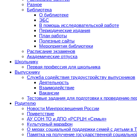
Разное
Библиотека
О библиотеке
ЭБС
В помощь исследовательской работе
Периодические издания
План работы
Полезные сайты
Мероприятия библиотеки
Расписание экзаменов
Академические отпуска
Школьнику
Первая профессия для школьника
Выпускнику
Служба содействия трудоустройству выпускников
Деятельность
Взаимодействие
Вакансии
Тестовые задания для подготовки к проведению пе
Родителю
Новости Минпросвещения России
Приветствие
АУ СОН ТО и ДПО «РСРЦН «Семья»
Культурный марафон
О мерах социальной поддержки семей с детьми в 
Памятка на получение государственной социально