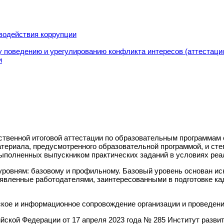
водействия коррупции
 поведению и урегулированию конфликта интересов (аттестаци
и
твенной итоговой аттестации по образовательным программам 
атериала, предусмотренного образовательной программой, и с
выполненных выпускником практических заданий в условиях ре
 уровням: базовому и профильному. Базовый уровень основан 
явленные работодателями, заинтересованными в подготовке ка
ское и информационное сопровождение организации и проведен
йской Федерации от 17 апреля 2023 года № 285 Институт разви