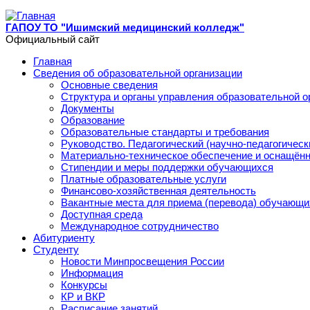
Перейти к основному содержанию
ГАПОУ ТО "Ишимский медицинский колледж"
Официальный сайт
Главная
Сведения об образовательной организации
Основные сведения
Структура и органы управления образовательной о
Документы
Образование
Образовательные стандарты и требования
Руководство. Педагогический (научно-педагогическ
Материально-техническое обеспечение и оснащённ
Стипендии и меры поддержки обучающихся
Платные образовательные услуги
Финансово-хозяйственная деятельность
Вакантные места для приема (перевода) обучающи
Доступная среда
Международное сотрудничество
Абитуриенту
Студенту
Новости Минпросвещения России
Информация
Конкурсы
КР и ВКР
Расписание занятий