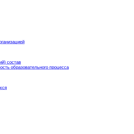
рганизацией
ий) состав
ость образовательного процесса
хся