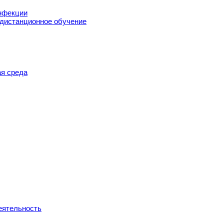
нфекции
 дистанционное обучение
я среда
еятельность