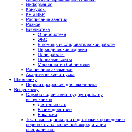
Информация
Конкурсы
КР и ВКР
Расписание занятий
Разное
Библиотека
О библиотеке
ЭБС
В помощь исследовательской работе
Периодические издания
План работы
Полезные сайты
Мероприятия библиотеки
Расписание экзаменов
Академические отпуска
Школьнику
Первая профессия для школьника
Выпускнику
Служба содействия трудоустройству
выпускников
Деятельность
Взаимодействие
Вакансии
Тестовые задания для подготовки к проведению
первого этапа первичной аккредитации
специалистов