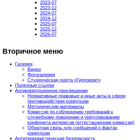
2023-07
2023-12
2024-07
2024-12
2025-07
2025-12
2026-07
Вторичное меню
Галерея
Видео
Фотогалерея
Студенческая газета «Гиппократ»
Полезные ссылки
Антикоррупционное просвещение
Нормативные правовые и иные акты в сфере
противодействия коррупции
Методические материалы
Комиссия по соблюдению требований к
служебному поведению и урегулированию
конфликта интересов (аттестационная комиссия)
Обратная связь для сообщений о фактах
коррупции
Антитеррористическая безопасность