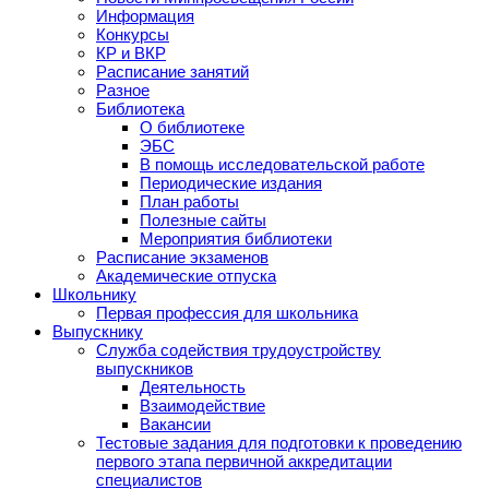
Информация
Конкурсы
КР и ВКР
Расписание занятий
Разное
Библиотека
О библиотеке
ЭБС
В помощь исследовательской работе
Периодические издания
План работы
Полезные сайты
Мероприятия библиотеки
Расписание экзаменов
Академические отпуска
Школьнику
Первая профессия для школьника
Выпускнику
Служба содействия трудоустройству
выпускников
Деятельность
Взаимодействие
Вакансии
Тестовые задания для подготовки к проведению
первого этапа первичной аккредитации
специалистов