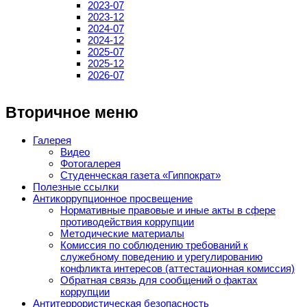
2023-07
2023-12
2024-07
2024-12
2025-07
2025-12
2026-07
Вторичное меню
Галерея
Видео
Фотогалерея
Студенческая газета «Гиппократ»
Полезные ссылки
Антикоррупционное просвещение
Нормативные правовые и иные акты в сфере
противодействия коррупции
Методические материалы
Комиссия по соблюдению требований к
служебному поведению и урегулированию
конфликта интересов (аттестационная комиссия)
Обратная связь для сообщений о фактах
коррупции
Антитеррористическая безопасность