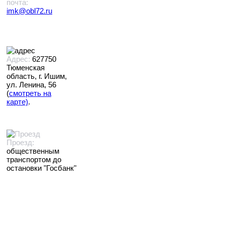
почта:
imk@obl72.ru
Адрес:
627750
Тюменская
область, г. Ишим,
ул. Ленина, 56
(
смотреть на
карте)
.
Проезд:
общественным
транспортом до
остановки "Госбанк"