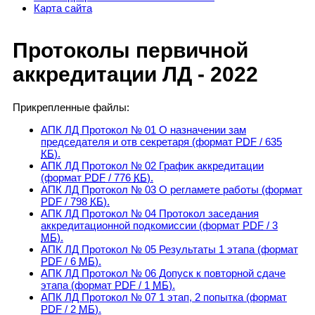
Карта сайта
Протоколы первичной
аккредитации ЛД - 2022
Прикрепленные файлы:
АПК ЛД Протокол № 01 О назначении зам
председателя и отв секретаря
(формат
PDF
/ 635
КБ
).
АПК ЛД Протокол № 02 График аккредитации
(формат
PDF
/ 776
КБ
).
АПК ЛД Протокол № 03 О регламете работы
(формат
PDF
/ 798
КБ
).
АПК ЛД Протокол № 04 Протокол заседания
аккредитационной подкомиссии
(формат
PDF
/ 3
МБ
).
АПК ЛД Протокол № 05 Результаты 1 этапа
(формат
PDF
/ 6
МБ
).
АПК ЛД Протокол № 06 Допуск к повторной сдаче
этапа
(формат
PDF
/ 1
МБ
).
АПК ЛД Протокол № 07 1 этап, 2 попытка
(формат
PDF
/ 2
МБ
).