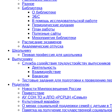
Разное
Библиотека
О библиотеке
ЭБС
В помощь исследовательской работе
Периодические издания
План работы
Полезные сайты
Мероприятия библиотеки
Расписание экзаменов
Академические отпуска
Школьнику
Первая профессия для школьника
Выпускнику
Служба содействия трудоустройству выпускников
Деятельность
Взаимодействие
Вакансии
Тестовые задания для подготовки к проведению пе
Родителю
Новости Минпросвещения России
Приветствие
АУ СОН ТО и ДПО «РСРЦН «Семья»
Культурный марафон
О мерах социальной поддержки семей с детьми в 
Памятка на получение государственной социально