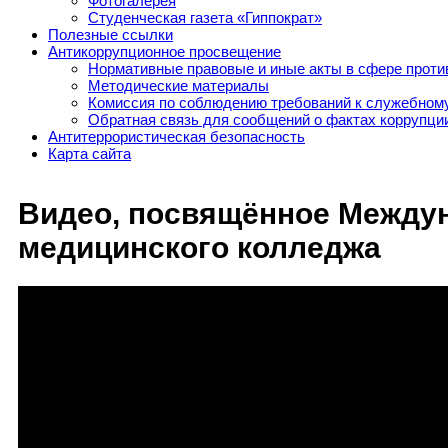
Фотогалерея
Студенческая газета «Гиппократ»
Полезные ссылки
Антикоррупционное просвещение
Нормативные правовые и иные акты в сфере проти
Методические материалы
Комиссия по соблюдению требований к служебному
Обратная связь для сообщений о фактах коррупци
Антитеррористическая безопасность
Карта сайта
Видео, посвящённое Междун
медицинского колледжа