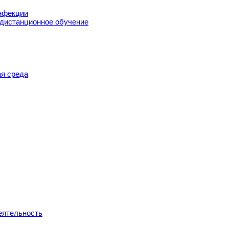
нфекции
 дистанционное обучение
я среда
еятельность