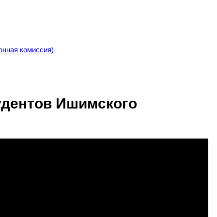
онная комиссия)
удентов Ишимского