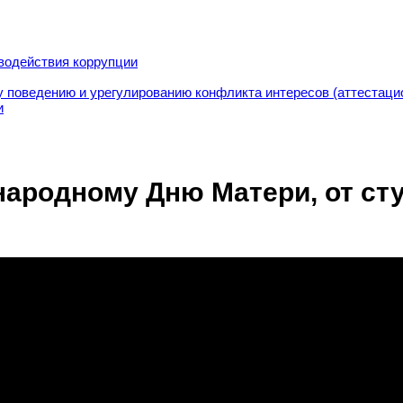
водействия коррупции
 поведению и урегулированию конфликта интересов (аттестаци
и
ародному Дню Матери, от ст