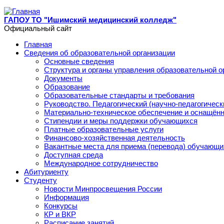
Перейти к основному содержанию
ГАПОУ ТО "Ишимский медицинский колледж"
Официальный сайт
Главная
Сведения об образовательной организации
Основные сведения
Структура и органы управления образовательной о
Документы
Образование
Образовательные стандарты и требования
Руководство. Педагогический (научно-педагогическ
Материально-техническое обеспечение и оснащённ
Стипендии и меры поддержки обучающихся
Платные образовательные услуги
Финансово-хозяйственная деятельность
Вакантные места для приема (перевода) обучающи
Доступная среда
Международное сотрудничество
Абитуриенту
Студенту
Новости Минпросвещения России
Информация
Конкурсы
КР и ВКР
Расписание занятий