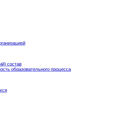
рганизацией
ий) состав
ость образовательного процесса
хся