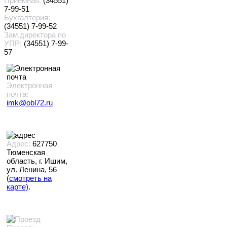
Приёмная:
(34551)
7-99-51
Бухгалтерия:
(34551) 7-99-52
Зам.директора по
УПР:
(34551) 7-99-
57
Электронная
почта:
imk@obl72.ru
Адрес:
627750
Тюменская
область, г. Ишим,
ул. Ленина, 56
(
смотреть на
карте)
.