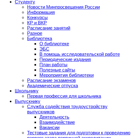
Студенту
Новости Минпросвещения России
Информация
Конкурсы
КР и ВКР
Расписание занятий
Разное
Библиотека
О библиотеке
ЭБС
В помощь исследовательской работе
Периодические издания
План работы
Полезные сайты
Мероприятия библиотеки
Расписание экзаменов
Академические отпуска
Школьнику
Первая профессия для школьника
Выпускнику
Служба содействия трудоустройству
выпускников
Деятельность
Взаимодействие
Вакансии
Тестовые задания для подготовки к проведению
первого этапа первичной аккредитации