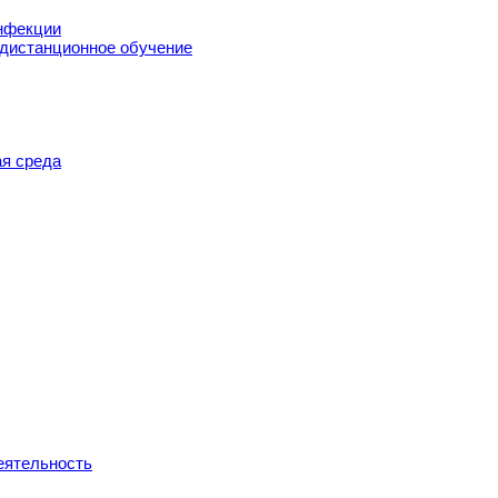
нфекции
 дистанционное обучение
я среда
еятельность