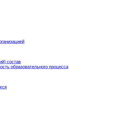
рганизацией
ий) состав
ость образовательного процесса
хся