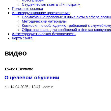
Фотогалерея
Студенческая газета «Гиппократ»
Полезные ссылки
Антикоррупционное просвещение
Нормативные правовые и иные акты в сфере проти
Методические материалы
Комиссия по соблюдению требований к служебному
Обратная связь для сообщений о фактах коррупци
Антитеррористическая безопасность
Карта сайта
видео
видео в галерею
О целевом обучении
пн, 14.04.2025 - 13:47
,
admin