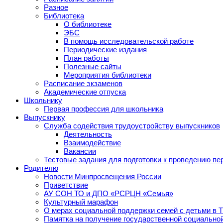
Разное
Библиотека
О библиотеке
ЭБС
В помощь исследовательской работе
Периодические издания
План работы
Полезные сайты
Мероприятия библиотеки
Расписание экзаменов
Академические отпуска
Школьнику
Первая профессия для школьника
Выпускнику
Служба содействия трудоустройству выпускников
Деятельность
Взаимодействие
Вакансии
Тестовые задания для подготовки к проведению пе
Родителю
Новости Минпросвещения России
Приветствие
АУ СОН ТО и ДПО «РСРЦН «Семья»
Культурный марафон
О мерах социальной поддержки семей с детьми в 
Памятка на получение государственной социально