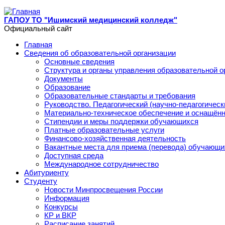
Перейти к основному содержанию
ГАПОУ ТО "Ишимский медицинский колледж"
Официальный сайт
Главная
Сведения об образовательной организации
Основные сведения
Структура и органы управления образовательной о
Документы
Образование
Образовательные стандарты и требования
Руководство. Педагогический (научно-педагогическ
Материально-техническое обеспечение и оснащённ
Стипендии и меры поддержки обучающихся
Платные образовательные услуги
Финансово-хозяйственная деятельность
Вакантные места для приема (перевода) обучающи
Доступная среда
Международное сотрудничество
Абитуриенту
Студенту
Новости Минпросвещения России
Информация
Конкурсы
КР и ВКР
Расписание занятий