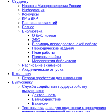
Студенту
Новости Минпросвещения России
Информация
Конкурсы
КР и ВКР
Расписание занятий
Разное
Библиотека
О библиотеке
ЭБС
В помощь исследовательской работе
Периодические издания
План работы
Полезные сайты
Мероприятия библиотеки
Расписание экзаменов
Академические отпуска
Школьнику
Первая профессия для школьника
Выпускнику
Служба содействия трудоустройству
выпускников
Деятельность
Взаимодействие
Вакансии
Тестовые задания для подготовки к проведению
первого этапа первичной аккредитации