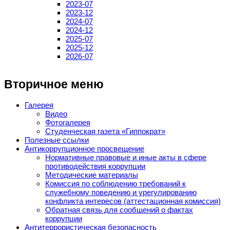
2023-07
2023-12
2024-07
2024-12
2025-07
2025-12
2026-07
Вторичное меню
Галерея
Видео
Фотогалерея
Студенческая газета «Гиппократ»
Полезные ссылки
Антикоррупционное просвещение
Нормативные правовые и иные акты в сфере
противодействия коррупции
Методические материалы
Комиссия по соблюдению требований к
служебному поведению и урегулированию
конфликта интересов (аттестационная комиссия)
Обратная связь для сообщений о фактах
коррупции
Антитеррористическая безопасность