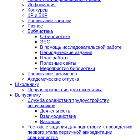
Информация
Конкурсы
КР и ВКР
Расписание занятий
Разное
Библиотека
О библиотеке
ЭБС
В помощь исследовательской работе
Периодические издания
План работы
Полезные сайты
Мероприятия библиотеки
Расписание экзаменов
Академические отпуска
Школьнику
Первая профессия для школьника
Выпускнику
Служба содействия трудоустройству
выпускников
Деятельность
Взаимодействие
Вакансии
Тестовые задания для подготовки к проведению
первого этапа первичной аккредитации
специалистов