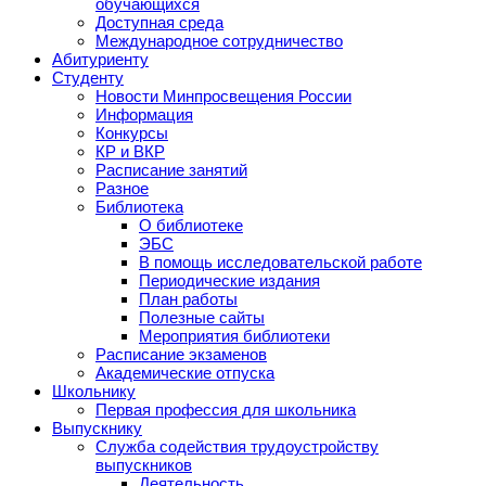
обучающихся
Доступная среда
Международное сотрудничество
Абитуриенту
Студенту
Новости Минпросвещения России
Информация
Конкурсы
КР и ВКР
Расписание занятий
Разное
Библиотека
О библиотеке
ЭБС
В помощь исследовательской работе
Периодические издания
План работы
Полезные сайты
Мероприятия библиотеки
Расписание экзаменов
Академические отпуска
Школьнику
Первая профессия для школьника
Выпускнику
Служба содействия трудоустройству
выпускников
Деятельность