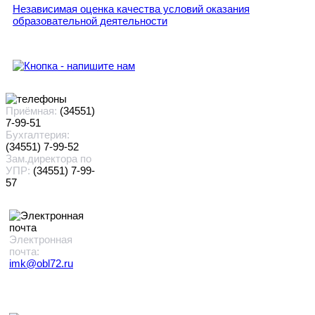
Независимая оценка качества условий оказания
образовательной деятельности
Приёмная:
(34551)
7-99-51
Бухгалтерия:
(34551) 7-99-52
Зам.директора по
УПР:
(34551) 7-99-
57
Электронная
почта:
imk@obl72.ru