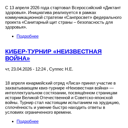
С 13 апреля 2026 года стартовал Всероссийский «Диктант
здоровья». Инициатива реализуется в рамках
коммуникационной стратегии «Санпросвет» федерального
проекта «Санитарный щит страны – безопасность для
здоровья».
Подробнее
о Диктант здоровья
КИБЕР-ТУРНИР «НЕИЗВЕСТНАЯ
ВОЙНА»
чт, 23.04.2026 - 12:24
,
Суппес Н.Е.
18 апреля юнармейский отряд «Лиса» принял участие в
захватывающем квиз‑турнире «Неизвестная война» —
интеллектуальном состязании, посвящённом страницам
истории Великой Отечественной и Советско-японской
войны. Турнир стал настоящим испытанием на эрудицию,
сплочённость и умение быстро находить ответы в
условиях ограниченного времени.
Подробнее
о КИБЕР-ТУРНИР «НЕИЗВЕСТНАЯ
ВОЙНА»