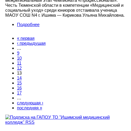
межрегиональный этап чемпионата «Профессионалы».
Честь Тюменской области в компетенции «Медицинский и
социальный уход» среди юниоров отстаивала ученица
МАОУ СОШ N4 г. Ишима — Кирикова Ульяна Михайловна.
Подробнее
о ПРОФЕССИОНАЛЫ 2026
« первая
Страницы
‹ предыдущая
…
9
10
11
12
13
14
15
16
17
…
следующая ›
последняя »